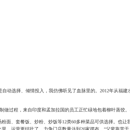
动选择、倾情投入，我仿佛听见了血脉里的。2012年从福建
制做过程，来自印度和孟加拉国的员工正忙碌地包着柳叶蒸饺。
面、套餐饭、炒粉、炒饭等12类60多种菜品可供选择。也让
比里，运营更结壮了。力争门店数量达到20家摆布。“父辈靠苦