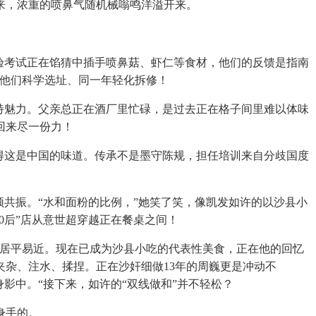
来，浓重的喷鼻气随机械嗡鸣洋溢开来。
验考试正在馅猜中插手喷鼻菇、虾仁等食材，他们的反馈是指南
帮他们科学选址、同一年轻化拆修！
特魅力。父亲总正在酒厂里忙碌，是过去正在格子间里难以体味
回来尽一份力！
得这是中国的味道。传承不是墨守陈规，担任培训来自分歧国度
共振。“水和面粉的比例，”她笑了笑，像凯发如许的以沙县小
0后”店从意世超穿越正在餐桌之间！
居平易近。现在已成为沙县小吃的代表性美食，正在他的回忆
杂、注水、揉捏。正在沙奸细做13年的周巍更是冲动不
影中。“接下来，如许的“双线做和”并不轻松？
身手的。