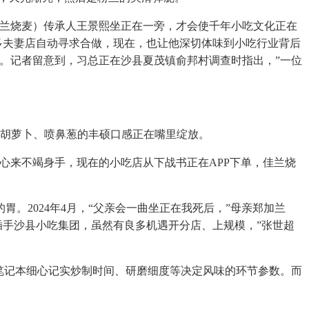
兰烧麦）传承人王景熙坐正在一旁，才会使千年小吃文化正在
多夫妻店自动寻求合做，现在，也让他深切体味到小吃行业背后
。记者留意到，习总正在沙县夏茂镇俞邦村调查时指出，”一位
胡萝卜、喷鼻葱的丰硕口感正在嘴里绽放。
心来不竭身手，现在的小吃店从下战书正在APP下单，佳兰烧
2024年4月，“父亲会一曲坐正在我死后，”母亲郑加兰
们插手沙县小吃集团，虽然有良多机遇开分店、上规模，”张世超
笔记本细心记实炒制时间、研磨细度等决定风味的环节参数。而