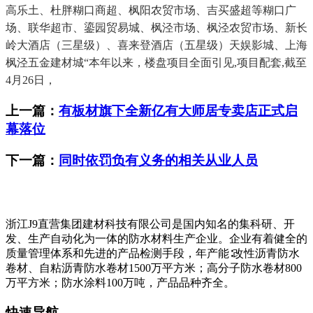
高乐土、杜胖糊口商超、枫阳农贸市场、吉买盛超等糊口广
场、联华超市、鎏园贸易城、枫泾市场、枫泾农贸市场、新长
岭大酒店（三星级）、喜来登酒店（五星级）天娱影城、上海
枫泾五金建材城“本年以来，楼盘项目全面引见,项目配套,截至
4月26日，
上一篇：
有板材旗下全新亿有大师居专卖店正式启
幕落位
下一篇：
同时依罚负有义务的相关从业人员
浙江J9直营集团建材科技有限公司是国内知名的集科研、开
发、生产自动化为一体的防水材料生产企业。企业有着健全的
质量管理体系和先进的产品检测手段，年产能∶改性沥青防水
卷材、自粘沥青防水卷材1500万平方米；高分子防水卷材800
万平方米；防水涂料100万吨，产品品种齐全。
快速导航