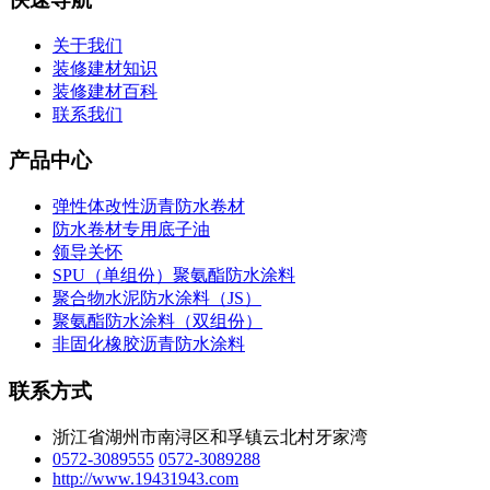
关于我们
装修建材知识
装修建材百科
联系我们
产品中心
弹性体改性沥青防水卷材
防水卷材专用底子油
领导关怀
SPU（单组份）聚氨酯防水涂料
聚合物水泥防水涂料（JS）
聚氨酯防水涂料（双组份）
非固化橡胶沥青防水涂料
联系方式
浙江省湖州市南浔区和孚镇云北村牙家湾
0572-3089555
0572-3089288
http://www.19431943.com