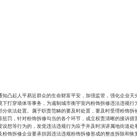
知凸起人平易近群众的生命财富平安，加强监管，强化企业天分
境下打穿墙体等事务，为遏制城市衡宇室内粉饰拆修违法违规行
部分依法处置。属于职责范畴的要及时处置，要及时受理粉饰拆
等惩罚，针对粉饰拆修勾当的各个环节，成立权责清晰的接诉措
设想等行为的，发觉违法违规行为应予并及时演讲属地街道处事处
及粉饰拆修企业要承担因违法违规粉饰拆修形成的整改拆除和恢