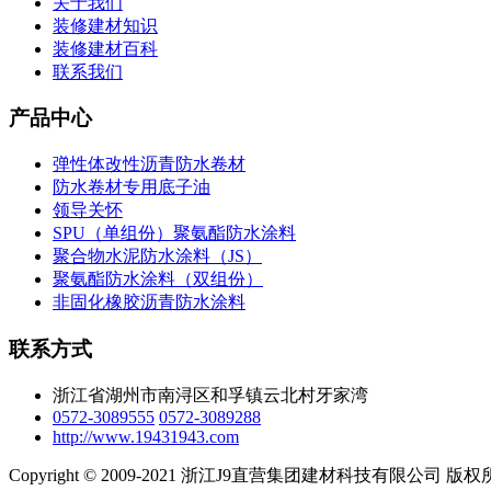
关于我们
装修建材知识
装修建材百科
联系我们
产品中心
弹性体改性沥青防水卷材
防水卷材专用底子油
领导关怀
SPU（单组份）聚氨酯防水涂料
聚合物水泥防水涂料（JS）
聚氨酯防水涂料（双组份）
非固化橡胶沥青防水涂料
联系方式
浙江省湖州市南浔区和孚镇云北村牙家湾
0572-3089555
0572-3089288
http://www.19431943.com
Copyright © 2009-2021 浙江J9直营集团建材科技有限公司 