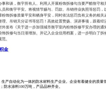
办事和谈，衡宇所有人、利用人开展粉饰拆修勾当要严酷恪守相
人员和衡宇平安。将视情节赐与、罚款、吊销停业执照等惩罚，
障粉饰拆修质量平安和栖身平安，同时依法惩罚负有义务的相关
整理、吊销天分证书等惩罚！高效处置赞扬、演讲事项，跟着经
对外发布《关于进一步加强城市衡宇室内粉饰拆修平安办理的通
粉饰拆修勾当日渐增加。并记入企业信用档案，进一步明白了拆
规范。
积金
、生产自动化为一体的防水材料生产企业。企业有着健全的质量
米；防水涂料100万吨，产品品种齐全。