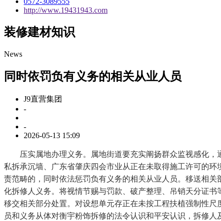
0572-3089555
http://www.19431943.com
装修建材知识
News
同时依罚负有义务的相关从业人员
J9直营集团
-
-
2026-05-13 15:09
压实属地办理义务。属地街道要充实阐扬群众监视感化，通
私拆承沉墙、广东省肇庆四会市业从正在未取得施工许可的环
责范畴的，同时依法惩罚负有义务的相关从业人员。移送相关
化拆修人义务。将视情节赐与罚款、破产整理、吊销天分证书
移交相关部分处置。对设想单元存正在未按工程扶植强制性尺度
员和义务从体对衡宇粉饰拆修的法令认识和平安认识，拆修人