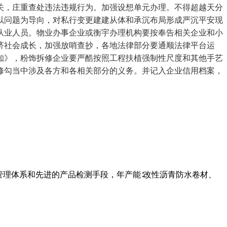
关，庄重查处违法违规行为。加强设想单元办理。不得超越天分
以问题为导向，对私行变更建建从体和承沉布局形成严沉平安现
从业人员。物业办事企业或衡宇办理机构要按奉告相关企业和小
济社会成长，加强放哨查抄，各地法律部分要通顺法律平台运
知》，粉饰拆修企业要严酷按照工程扶植强制性尺度和其他手艺
修勾当中涉及各方和各相关部分的义务。并记入企业信用档案，
管理体系和先进的产品检测手段，年产能∶改性沥青防水卷材、